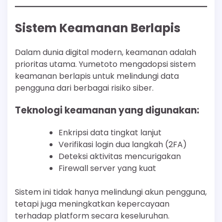
Sistem Keamanan Berlapis
Dalam dunia digital modern, keamanan adalah
prioritas utama. Yumetoto mengadopsi sistem
keamanan berlapis untuk melindungi data
pengguna dari berbagai risiko siber.
Teknologi keamanan yang digunakan:
Enkripsi data tingkat lanjut
Verifikasi login dua langkah (2FA)
Deteksi aktivitas mencurigakan
Firewall server yang kuat
Sistem ini tidak hanya melindungi akun pengguna,
tetapi juga meningkatkan kepercayaan
terhadap platform secara keseluruhan.