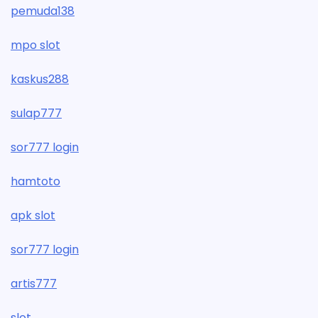
pemuda138
mpo slot
kaskus288
sulap777
sor777 login
hamtoto
apk slot
sor777 login
artis777
slot