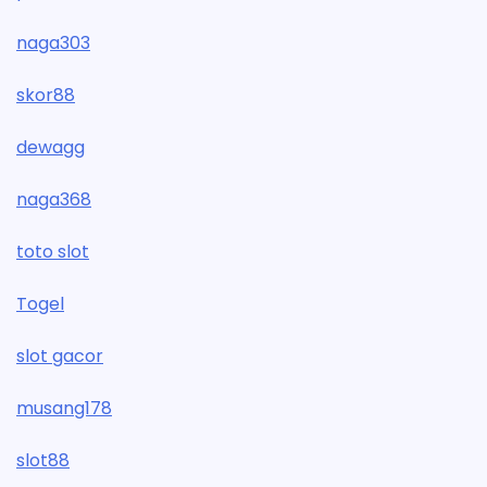
naga303
skor88
dewagg
naga368
toto slot
Togel
slot gacor
musang178
slot88