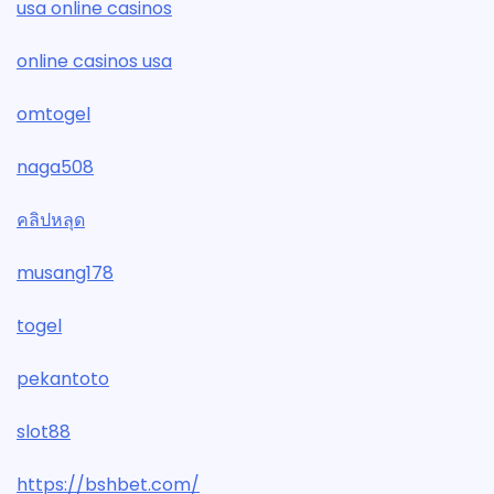
usa online casinos
online casinos usa
omtogel
naga508
คลิปหลุด
musang178
togel
pekantoto
slot88
https://bshbet.com/