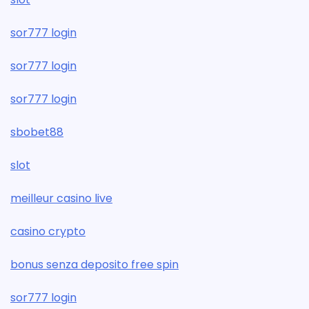
sor777 login
sor777 login
sor777 login
sbobet88
slot
meilleur casino live
casino crypto
bonus senza deposito free spin
sor777 login