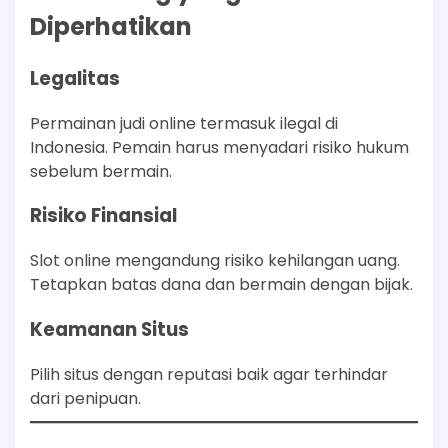
Diperhatikan
Legalitas
Permainan judi online termasuk ilegal di
Indonesia. Pemain harus menyadari risiko hukum
sebelum bermain.
Risiko Finansial
Slot online mengandung risiko kehilangan uang.
Tetapkan batas dana dan bermain dengan bijak.
Keamanan Situs
Pilih situs dengan reputasi baik agar terhindar
dari penipuan.