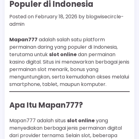
Populer di Indonesia
Posted on
February 18, 2026
by
blogwisecircle-
admin
Mapan777
adalah salah satu platform
permainan daring yang populer di Indonesia,
terutama untuk
slot online
dan permainan
kasino digital. Situs ini menawarkan berbagai jenis
permainan slot menarik, bonus yang
menguntungkan, serta kemudahan akses melalui
smartphone, tablet, maupun komputer.
Apa Itu Mapan777?
Mapan777 adalah situs
slot online
yang
menyediakan berbagai jenis permainan digital
dari provider ternama. Selain slot, beberapa