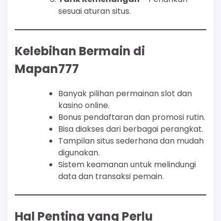
sesuai aturan situs.
Kelebihan Bermain di
Mapan777
Banyak pilihan permainan slot dan
kasino online.
Bonus pendaftaran dan promosi rutin.
Bisa diakses dari berbagai perangkat.
Tampilan situs sederhana dan mudah
digunakan.
Sistem keamanan untuk melindungi
data dan transaksi pemain.
Hal Penting yang Perlu