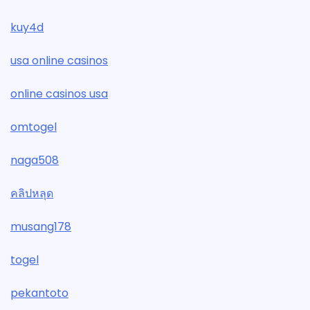
kuy4d
usa online casinos
online casinos usa
omtogel
naga508
คลิปหลุด
musang178
togel
pekantoto