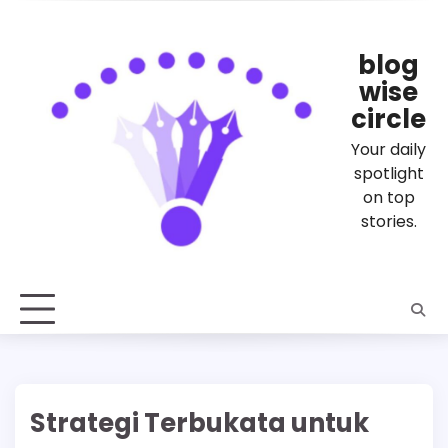
Skip
to
content
blog
wise
circle
Your daily
spotlight
on top
stories.
Strategi Terbukata untuk