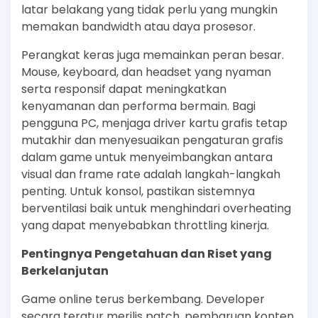
latar belakang yang tidak perlu yang mungkin
memakan bandwidth atau daya prosesor.
Perangkat keras juga memainkan peran besar.
Mouse, keyboard, dan headset yang nyaman
serta responsif dapat meningkatkan
kenyamanan dan performa bermain. Bagi
pengguna PC, menjaga driver kartu grafis tetap
mutakhir dan menyesuaikan pengaturan grafis
dalam game untuk menyeimbangkan antara
visual dan frame rate adalah langkah-langkah
penting. Untuk konsol, pastikan sistemnya
berventilasi baik untuk menghindari overheating
yang dapat menyebabkan throttling kinerja.
Pentingnya Pengetahuan dan Riset yang
Berkelanjutan
Game online terus berkembang. Developer
secara teratur merilis patch, pembaruan konten,