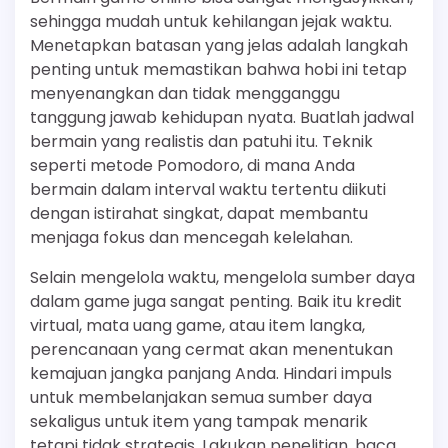
sehingga mudah untuk kehilangan jejak waktu.
Menetapkan batasan yang jelas adalah langkah
penting untuk memastikan bahwa hobi ini tetap
menyenangkan dan tidak mengganggu
tanggung jawab kehidupan nyata. Buatlah jadwal
bermain yang realistis dan patuhi itu. Teknik
seperti metode Pomodoro, di mana Anda
bermain dalam interval waktu tertentu diikuti
dengan istirahat singkat, dapat membantu
menjaga fokus dan mencegah kelelahan.
Selain mengelola waktu, mengelola sumber daya
dalam game juga sangat penting. Baik itu kredit
virtual, mata uang game, atau item langka,
perencanaan yang cermat akan menentukan
kemajuan jangka panjang Anda. Hindari impuls
untuk membelanjakan semua sumber daya
sekaligus untuk item yang tampak menarik
tetapi tidak strategis. Lakukan penelitian, baca