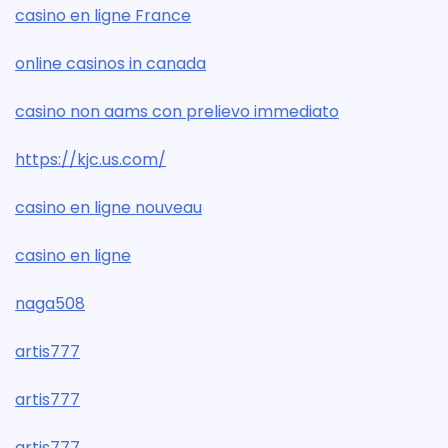
casino en ligne France
online casinos in canada
casino non aams con prelievo immediato
https://kjc.us.com/
casino en ligne nouveau
casino en ligne
naga508
artis777
artis777
artis777