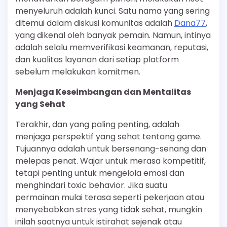
menyeluruh adalah kunci. Satu nama yang sering
ditemui dalam diskusi komunitas adalah
Dana77
,
yang dikenal oleh banyak pemain. Namun, intinya
adalah selalu memverifikasi keamanan, reputasi,
dan kualitas layanan dari setiap platform
sebelum melakukan komitmen.
Menjaga Keseimbangan dan Mentalitas
yang Sehat
Terakhir, dan yang paling penting, adalah
menjaga perspektif yang sehat tentang game.
Tujuannya adalah untuk bersenang-senang dan
melepas penat. Wajar untuk merasa kompetitif,
tetapi penting untuk mengelola emosi dan
menghindari toxic behavior. Jika suatu
permainan mulai terasa seperti pekerjaan atau
menyebabkan stres yang tidak sehat, mungkin
inilah saatnya untuk istirahat sejenak atau