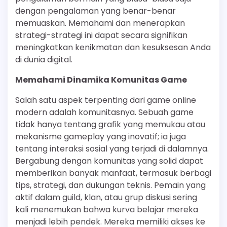
dengan pengalaman yang benar-benar
memuaskan. Memahami dan menerapkan
strategi-strategi ini dapat secara signifikan
meningkatkan kenikmatan dan kesuksesan Anda
di dunia digital.
Memahami Dinamika Komunitas Game
Salah satu aspek terpenting dari game online
modern adalah komunitasnya. Sebuah game
tidak hanya tentang grafik yang memukau atau
mekanisme gameplay yang inovatif; ia juga
tentang interaksi sosial yang terjadi di dalamnya.
Bergabung dengan komunitas yang solid dapat
memberikan banyak manfaat, termasuk berbagi
tips, strategi, dan dukungan teknis. Pemain yang
aktif dalam guild, klan, atau grup diskusi sering
kali menemukan bahwa kurva belajar mereka
menjadi lebih pendek. Mereka memiliki akses ke