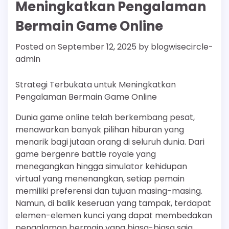
Meningkatkan Pengalaman
Bermain Game Online
Posted on
September 12, 2025
by
blogwisecircle-
admin
Strategi Terbukata untuk Meningkatkan
Pengalaman Bermain Game Online
Dunia game online telah berkembang pesat,
menawarkan banyak pilihan hiburan yang
menarik bagi jutaan orang di seluruh dunia. Dari
game bergenre battle royale yang
menegangkan hingga simulator kehidupan
virtual yang menenangkan, setiap pemain
memiliki preferensi dan tujuan masing-masing.
Namun, di balik keseruan yang tampak, terdapat
elemen-elemen kunci yang dapat membedakan
pengalaman bermain yang biasa-biasa saja