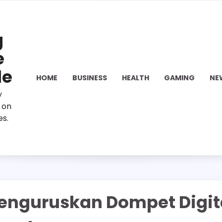
g
e
le
HOME
BUSINESS
HEALTH
GAMING
NE
y
 on
es.
Menguruskan Dompet Digit