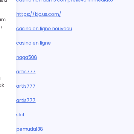
ksi
https://kjc.us.com/
lam
n
casino en ligne nouveau
casino en ligne
naga508
artis777
a
ak
artis777
artis777
slot
pemuda138