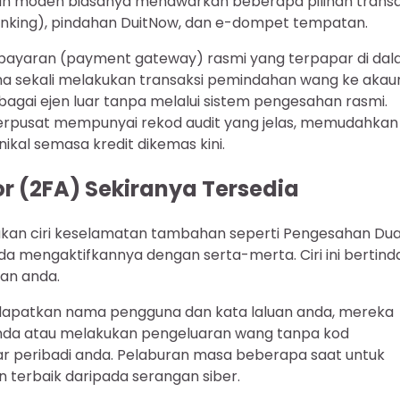
lih moden biasanya menawarkan beberapa pilihan transa
banking), pindahan DuitNow, dan e-dompet tempatan.
ayaran (payment gateway) rasmi yang terpapar di da
ama sekali melakukan transaksi pemindahan wang ke akau
agai ejen luar tanpa melalui sistem pengesahan rasmi.
 berpusat mempunyai rekod audit yang jelas, memudahkan
kal semasa kredit dikemas kini.
r (2FA) Sekiranya Tersedia
kan ciri keselamatan tambahan seperti Pengesahan Du
a mengaktifkannya dengan serta-merta. Ciri ini bertind
uan anda.
dapatkan nama pengguna dan kata laluan anda, mereka
anda atau melakukan pengeluaran wang tanpa kod
tar peribadi anda. Pelaburan masa beberapa saat untuk
terbaik daripada serangan siber.