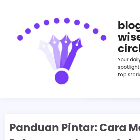
Skip
to
content
blo
wis
circ
Your dail
spotlight
top stori
Panduan Pintar: Cara 