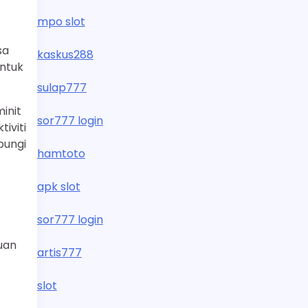
mpo slot
sa
kaskus288
untuk
sulap777
init
sor777 login
iviti
bungi
hamtoto
apk slot
sor777 login
uan
artis777
slot