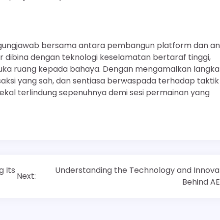
ggungjawab bersama antara pembangun platform dan a
 dibina dengan teknologi keselamatan bertaraf tinggi,
mbuka ruang kepada bahaya. Dengan mengamalkan langk
ksi yang sah, dan sentiasa berwaspada terhadap taktik
ekal terlindung sepenuhnya demi sesi permainan yang
 Its
Understanding the Technology and Innova
Next:
Behind A