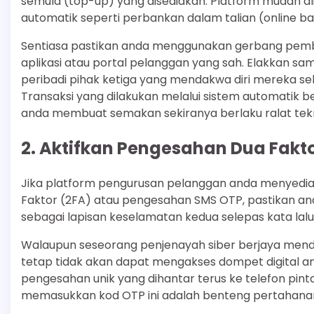
semula (top-up) yang disediakan. Platform mudah a
automatik seperti perbankan dalam talian (online 
Sentiasa pastikan anda menggunakan gerbang pemb
aplikasi atau portal pelanggan yang sah. Elakkan s
peribadi pihak ketiga yang mendakwa diri mereka seb
Transaksi yang dilakukan melalui sistem automatik
anda membuat semakan sekiranya berlaku ralat tekni
2. Aktifkan Pengesahan Dua Fakto
Jika platform pengurusan pelanggan anda menyedia
Faktor (2FA) atau pengesahan SMS OTP, pastikan and
sebagai lapisan keselamatan kedua selepas kata lal
Walaupun seseorang penjenayah siber berjaya men
tetap tidak akan dapat mengakses dompet digital 
pengesahan unik yang dihantar terus ke telefon pin
memasukkan kod OTP ini adalah benteng pertahanan 