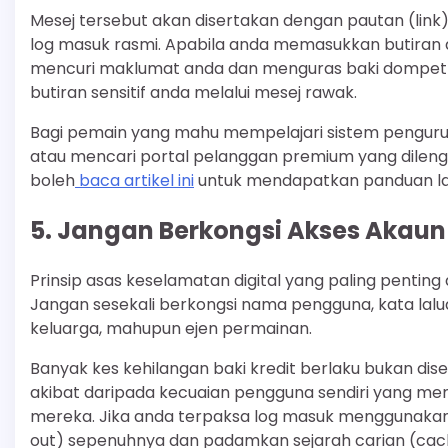
Mesej tersebut akan disertakan dengan pautan (link
log masuk rasmi. Apabila anda memasukkan butiran
mencuri maklumat anda dan menguras baki dompet a
butiran sensitif anda melalui mesej rawak.
Bagi pemain yang mahu mempelajari sistem penguru
atau mencari portal pelanggan premium yang dilengk
boleh
baca artikel ini
untuk mendapatkan panduan lan
5. Jangan Berkongsi Akses Akau
Prinsip asas keselamatan digital yang paling pentin
Jangan sesekali berkongsi nama pengguna, kata lalu
keluarga, mahupun ejen permainan.
Banyak kes kehilangan baki kredit berlaku bukan di
akibat daripada kecuaian pengguna sendiri yang me
mereka. Jika anda terpaksa log masuk menggunakan p
out) sepenuhnya dan padamkan sejarah carian (cache