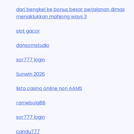
dari bengkel ke bonus besar perjalanan dimas
menaklukkan mahjong ways 3
slot gacor
dansomstudio
sor777 login
Sunwin 2026
lista casino online non AAMS
ramebola88
sor777 login
candu777