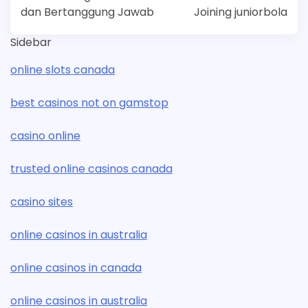
dan Bertanggung Jawab
Joining juniorbola
Sidebar
online slots canada
best casinos not on gamstop
casino online
trusted online casinos canada
casino sites
online casinos in australia
online casinos in canada
online casinos in australia