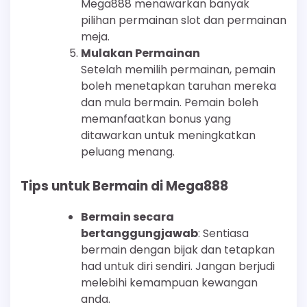
Mega888 menawarkan banyak
pilihan permainan slot dan permainan
meja.
Mulakan Permainan
Setelah memilih permainan, pemain
boleh menetapkan taruhan mereka
dan mula bermain. Pemain boleh
memanfaatkan bonus yang
ditawarkan untuk meningkatkan
peluang menang.
Tips untuk Bermain di Mega888
Bermain secara
bertanggungjawab
: Sentiasa
bermain dengan bijak dan tetapkan
had untuk diri sendiri. Jangan berjudi
melebihi kemampuan kewangan
anda.