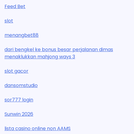
Feed Bet
slot
menangbet88
dari bengkel ke bonus besar perjalanan dimas
menaklukkan mahjong ways 3
slot gacor
dansomstudio
sor777 login
Sunwin 2026
lista casino online non AAMS