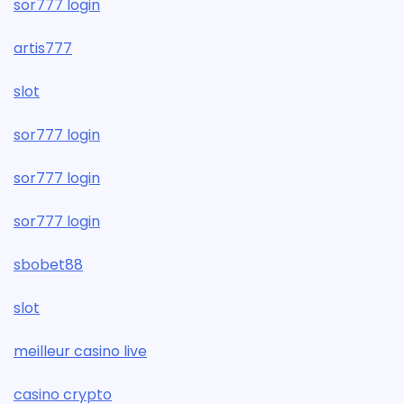
sor777 login
artis777
slot
sor777 login
sor777 login
sor777 login
sbobet88
slot
meilleur casino live
casino crypto