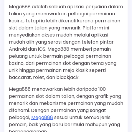
Mega888 adalah sebuah aplikasi perjudian dalam
talian yang menawarkan pelbagai permainan
kasino, tetapi ia lebih dikenali kerana permainan
slot dalam talian yang menarik. Platform ini
menyediakan akses mudah melalui aplikasi
mudah alih yang serasi dengan telefon pintar
Android dan iOS. Mega888 memberi pemain
peluang untuk bermain pelbagai permainan
kasino, dari permainan slot dengan tema yang
unik hingga permainan meja klasik seperti
baccarat, rolet, dan blackjack.
Mega888 menawarkan lebih daripada 100
permainan slot dalam talian, dengan grafik yang
menarik dan mekanisme permainan yang mudah
difahami. Dengan permainan yang sangat
pelbagai,
Mega888
sesuai untuk semua jenis
pemain, baik yang baru bermula mahupun yang
berpengalaman.