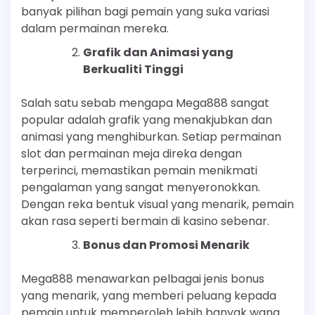
banyak pilihan bagi pemain yang suka variasi
dalam permainan mereka.
Grafik dan Animasi yang
Berkualiti Tinggi
Salah satu sebab mengapa Mega888 sangat
popular adalah grafik yang menakjubkan dan
animasi yang menghiburkan. Setiap permainan
slot dan permainan meja direka dengan
terperinci, memastikan pemain menikmati
pengalaman yang sangat menyeronokkan.
Dengan reka bentuk visual yang menarik, pemain
akan rasa seperti bermain di kasino sebenar.
Bonus dan Promosi Menarik
Mega888 menawarkan pelbagai jenis bonus
yang menarik, yang memberi peluang kepada
pemain untuk memperoleh lebih banyak wang