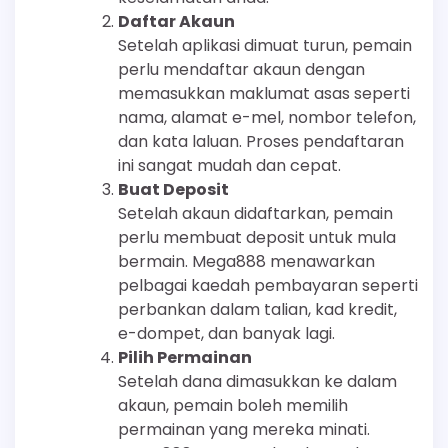
Daftar Akaun
Setelah aplikasi dimuat turun, pemain
perlu mendaftar akaun dengan
memasukkan maklumat asas seperti
nama, alamat e-mel, nombor telefon,
dan kata laluan. Proses pendaftaran
ini sangat mudah dan cepat.
Buat Deposit
Setelah akaun didaftarkan, pemain
perlu membuat deposit untuk mula
bermain. Mega888 menawarkan
pelbagai kaedah pembayaran seperti
perbankan dalam talian, kad kredit,
e-dompet, dan banyak lagi.
Pilih Permainan
Setelah dana dimasukkan ke dalam
akaun, pemain boleh memilih
permainan yang mereka minati.