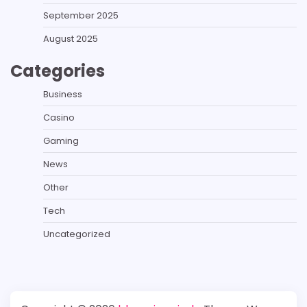
September 2025
August 2025
Categories
Business
Casino
Gaming
News
Other
Tech
Uncategorized