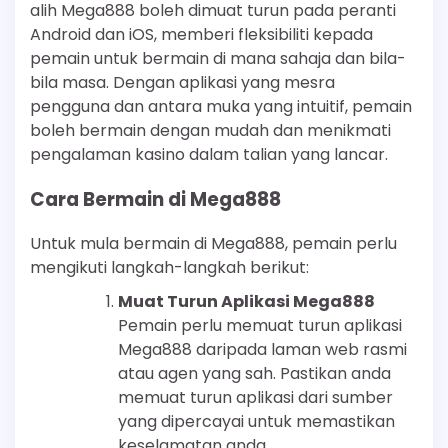
alih Mega888 boleh dimuat turun pada peranti
Android dan iOS, memberi fleksibiliti kepada
pemain untuk bermain di mana sahaja dan bila-
bila masa. Dengan aplikasi yang mesra
pengguna dan antara muka yang intuitif, pemain
boleh bermain dengan mudah dan menikmati
pengalaman kasino dalam talian yang lancar.
Cara Bermain di Mega888
Untuk mula bermain di Mega888, pemain perlu
mengikuti langkah-langkah berikut:
Muat Turun Aplikasi Mega888
Pemain perlu memuat turun aplikasi
Mega888 daripada laman web rasmi
atau agen yang sah. Pastikan anda
memuat turun aplikasi dari sumber
yang dipercayai untuk memastikan
keselamatan anda.