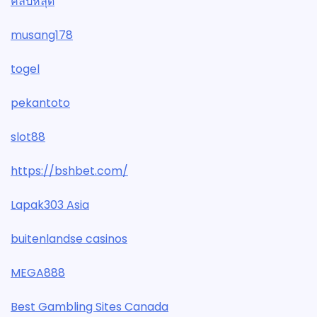
คลิปหลุด
musang178
togel
pekantoto
slot88
https://bshbet.com/
Lapak303 Asia
buitenlandse casinos
MEGA888
Best Gambling Sites Canada