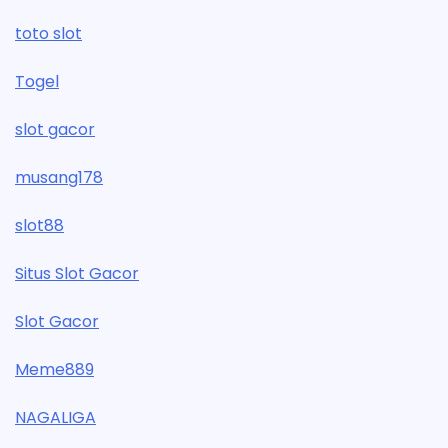
toto slot
Togel
slot gacor
musang178
slot88
Situs Slot Gacor
Slot Gacor
Meme889
NAGALIGA