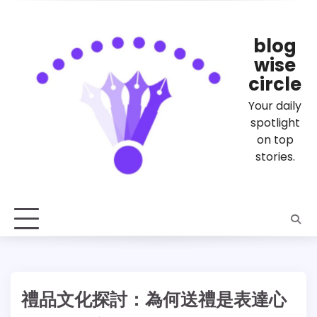
Skip
to
content
blog
wise
circle
Your daily
spotlight
on top
stories.
禮品文化探討：為何送禮是表達心