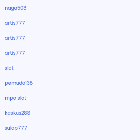
naga508
artis777
artis777
artis777
slot
pemuda138
mpo slot
kaskus288
sulap777