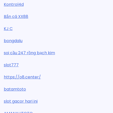
Kontrol4d
Bắn cá XX88
KJ C
bongdalu
soi cầu 247 rồng bạch kim
slot777
https://o8.center/
batamtoto
slot gacor hari ini