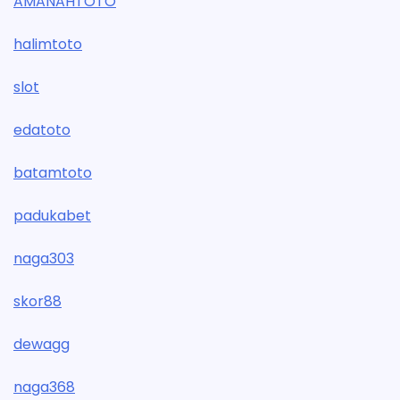
AMANAHTOTO
halimtoto
slot
edatoto
batamtoto
padukabet
naga303
skor88
dewagg
naga368