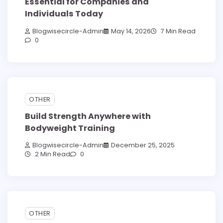
Essential for Companies and
Individuals Today
Blogwisecircle-Admin
May 14, 2026
7 Min Read
0
OTHER
Build Strength Anywhere with
Bodyweight Training
Blogwisecircle-Admin
December 25, 2025
2 Min Read
0
OTHER