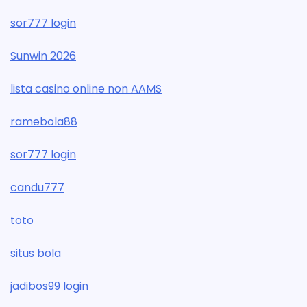
sor777 login
Sunwin 2026
lista casino online non AAMS
ramebola88
sor777 login
candu777
toto
situs bola
jadibos99 login