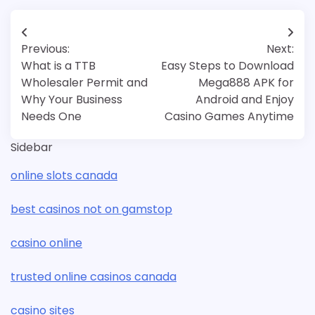
Post
Previous:
Next:
navigation
What is a TTB
Easy Steps to Download
Wholesaler Permit and
Mega888 APK for
Why Your Business
Android and Enjoy
Needs One
Casino Games Anytime
Sidebar
online slots canada
best casinos not on gamstop
casino online
trusted online casinos canada
casino sites