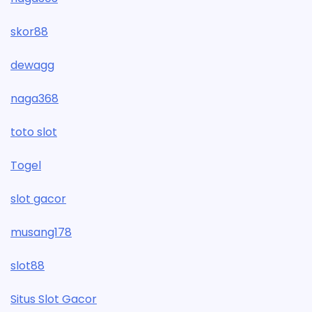
skor88
dewagg
naga368
toto slot
Togel
slot gacor
musang178
slot88
Situs Slot Gacor