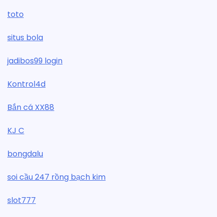
toto
situs bola
jadibos99 login
Kontrol4d
Bắn cá XX88
KJ C
bongdalu
soi cầu 247 rồng bạch kim
slot777