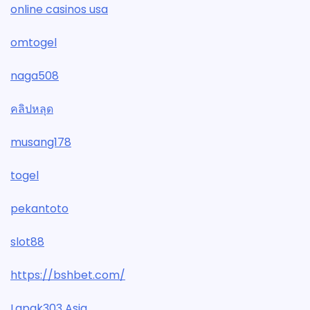
online casinos usa
omtogel
naga508
คลิปหลุด
musang178
togel
pekantoto
slot88
https://bshbet.com/
Lapak303 Asia